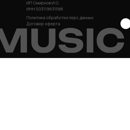
ИП Смирнов И.О.
ИНН 503119631588
Политика обработки перс.данных
MUSIC
Договор оферта
COMM
>