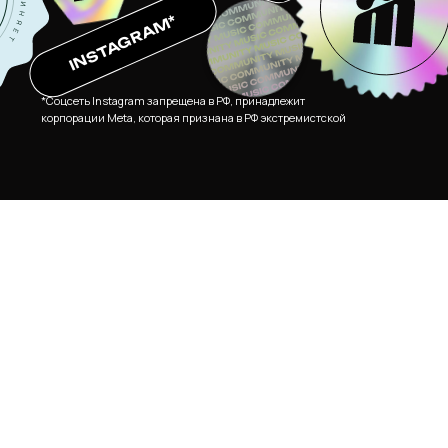
Vkontakte
Instagram
Telegram
INSTAGRAM*
Vkontakte
Instagram
Telegram
*Соцсеть Instagram запрещена в РФ, принадлежит
корпорации Meta, которая признана в РФ экстремистской