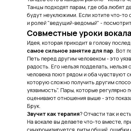
Танцы подходят парам, где оба любят дв
будут неуклюжими. Если хотите что-то 
и ролей "ведущий-ведомый" - посмотри
Совместные уроки вокал
Идея, которая приходит в голову последн
самое сильное занятие для пар
. Вот 
Петь перед другим человеком - это уязв
радость. Его нельзя подделать, нельзя 
человека поют рядом и оба чувствуют с
которую сложно получить другим спосо
уязвимость". Пары, которые регулярно 
оценивают отношения выше - это показ
Брук.
Звучит как терапия
? Отчасти так и ест
На вокале вы делаете что-то вместе, пр
синхронизируется, ритм общий, ошибки 