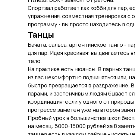
Спортзал работает как хобби для пар, е
упражнения, совместная тренировка с 
программу - вы просто находитесь в одн
Танцы
Бачата, сальса, аргентинское танго - п
для пар. Идея красивая: вы двигаетесь 
тело.
На практике есть нюансы. В парных танц
из вас некомфортно подчиняться или, на
быстро превращается в раздражение. В
парами, и застенчивым людям бывает с
координация: если у одного от природы 
прогрессе заметен уже на втором занят
Пробный урок в большинстве школ бесп
на месяц: 5000-15000 рублей за 8 заня
танцев есть в каждом районе - искать ч