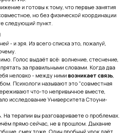
ижение и готовы к тому, что первые занятия
совместное, но без физической координации
те следующий пункт.
а
ей - и зря. Из всего списка это, пожалуй,
почему.
имо. Голос выдаёт всё: волнение, стеснение,
спрятать за правильными словами. Когда два
ебя неловко - между ними
возникает связь
,
бом. Психологи называют это "совместная
переживают что-то непривычное вместе,
ало исследование Университета Стоуни-
ь. На терапии вы разговариваете о проблемах.
ичём прямо сейчас, не в прошлом. Дыхание
общие, смех тоже. Один пробный урок даёт