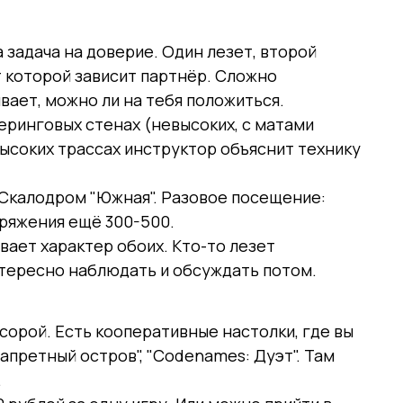
а задача на доверие. Один лезет, второй
т которой зависит партнёр. Сложно
вает, можно ли на тебя положиться.
еринговых стенах (невысоких, с матами
высоких трассах инструктор объяснит технику
, Скалодром "Южная". Разовое посещение:
аряжения ещё 300-500.
вает характер обоих. Кто-то лезет
нтересно наблюдать и обсуждать потом.
ссорой. Есть кооперативные настолки, где вы
Запретный остров", "Codenames: Дуэт". Там
.