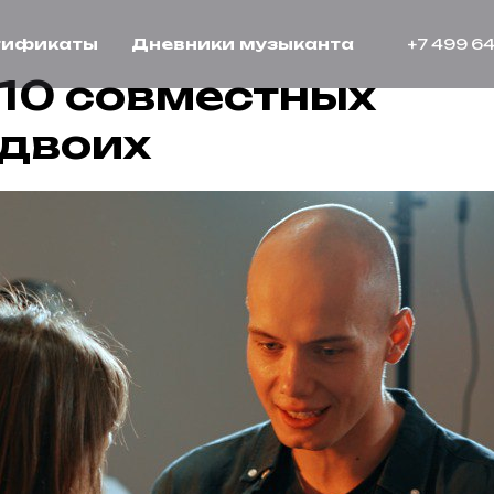
тификаты
Дневники музыканта
+7 499 64
 10 совместных
 двоих