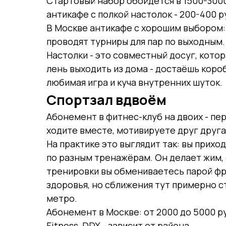
Стартовый набор обойдётся в 1500-3000
антикафе с полкой настолок - 200-400 ру
В Москве антикафе с хорошим выбором: "
проводят турниры для пар по выходным.
Настолки - это совместный досуг, кото
лень выходить из дома - достаёшь короб
любимая игра и куча внутренних шуток.
Спортзал вдвоём
Абонемент в фитнес-клуб на двоих - пер
ходите вместе, мотивируете друг друга
На практике это выглядит так: вы прихо
по разным тренажёрам. Он делает жим, о
тренировки вы обмениваетесь парой фр
здоровья, но сближения тут примерно с
метро.
Абонемент в Москве: от 2000 до 5000 руб
Fitness, DDX - зависит от района.