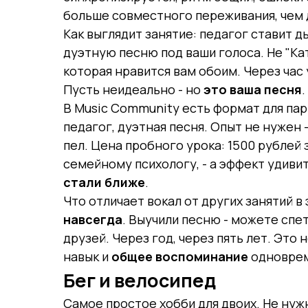
больше совместного переживания, чем 
Как выглядит занятие: педагог ставит 
дуэтную песню под ваши голоса. Не "Ка
которая нравится вам обоим. Через час 
Пусть неидеально - но
это ваша песня
В Music Community есть формат для пар
педагог, дуэтная песня. Опыт не нужен -
пел. Цена пробного урока: 1500 рублей 
семейному психологу, - а эффект удиви
стали ближе
.
Что отличает вокал от других занятий в
навсегда
. Выучили песню - можете спет
друзей. Через год, через пять лет. Это 
навык и
общее воспоминание
одновре
Бег и велосипед
Самое простое хобби для двоих. Не нуж