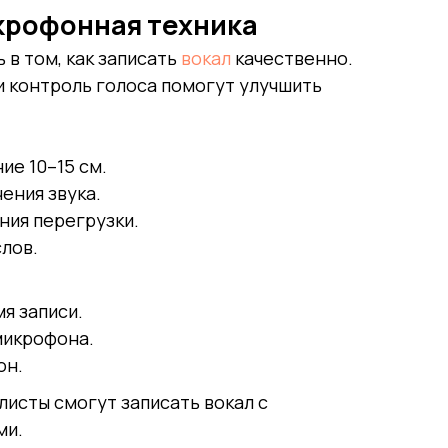
крофонная техника
 в том, как записать
вокал
качественно.
 контроль голоса помогут улучшить
ие 10–15 см.
ения звука.
ния перегрузки.
лов.
я записи.
микрофона.
он.
исты смогут записать вокал с
ми.