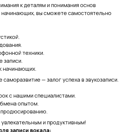
имания к деталям и понимания основ
я начинающих, вы сможете самостоятельно
стикой.
дования.
офонной техники.
е записи.
к начинающих.
е саморазвитие — залог успеха в звукозаписи.
рок с нашими специалистами.
обмена опытом.
и продюсированию.
т увлекательным и продуктивным!
ля записи вокала: