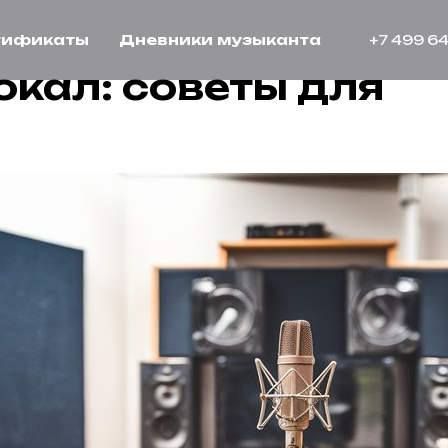
тификаты
Дневники музыканта
+7 499 64
окал: советы для