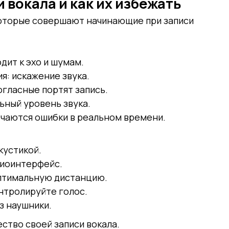
 вокала и как их избежать
оторые совершают начинающие при записи
ит к эхо и шумам.
я: искажение звука.
гласные портят запись.
ьный уровень звука.
чаются ошибки в реальном времени.
кустикой.
диоинтерфейс.
оптимальную дистанцию.
нтролируйте голос.
з наушники.
ство своей записи вокала.